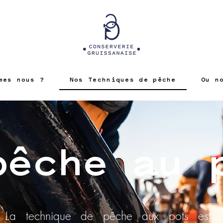
mes nous ?
Nos Techniques de pêche
Ou n
pêche au
La technique de pêche aux pots est